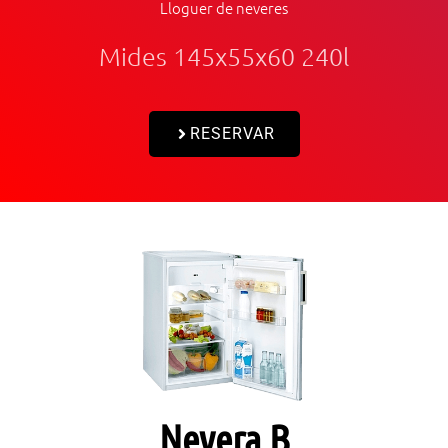
Lloguer de neveres
Mides 145x55x60 240l
RESERVAR
Nevera B