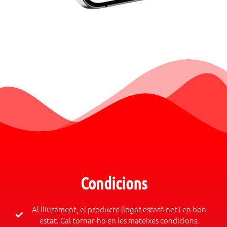
Condicions
Al lliurament, el producte llogat estarà net i en bon
estat. Cal tornar-ho en les mateixes condicions.