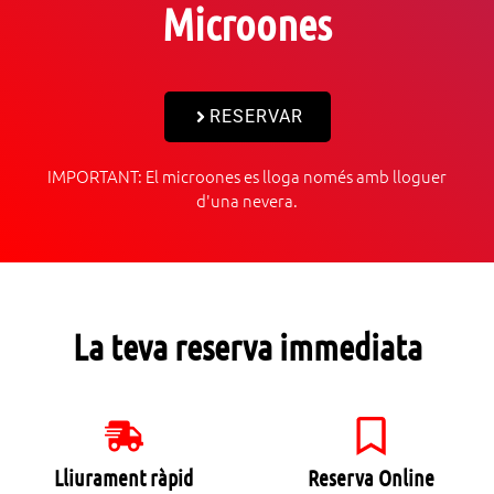
Microones
RESERVAR
IMPORTANT: El microones es lloga només amb lloguer
d'una nevera.
La teva reserva immediata
Lliurament ràpid
Reserva Online